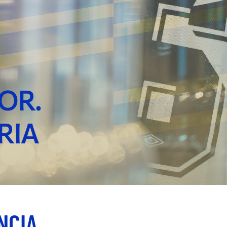
OR.
RIA
NCIA